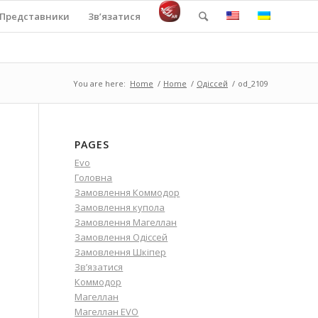
Представники
Зв’язатися
You are here:
Home
/
Home
/
Одіссей
/
od_2109
PAGES
Evo
Головна
Замовлення Коммодор
Замовлення купола
Замовлення Магеллан
Замовлення Одіссей
Замовлення Шкіпер
Зв’язатися
Коммодор
Магеллан
Магеллан EVO