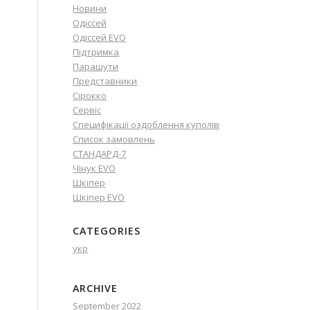
Новини
Одіссей
Одіссей EVO
Підтримка
Парашути
Представники
Сірокко
Сервіс
Специфікації оздоблення куполів
Список замовлень
СТАНДАРД-7
Чінук EVO
Шкіпер
Шкіпер EVO
CATEGORIES
укр
ARCHIVE
September 2022